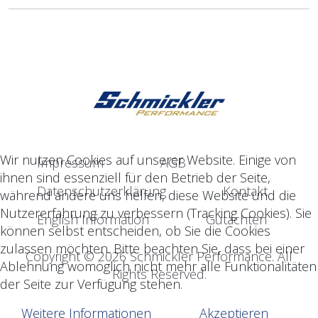
Wir nutzen Cookies auf unserer Website. Einige von
Impressum
AGB
ihnen sind essenziell für den Betrieb der Seite,
Datenschutzerklärung
Kontakt
während andere uns helfen, diese Website und die
Nutzererfahrung zu verbessern (Tracking Cookies). Sie
English Information
Gutachten
können selbst entscheiden, ob Sie die Cookies
zulassen möchten. Bitte beachten Sie, dass bei einer
Copyright © 2026 Schmickler Performance. All
Ablehnung womöglich nicht mehr alle Funktionalitäten
Rights Reserved.
der Seite zur Verfügung stehen.
Weitere Informationen
Akzeptieren