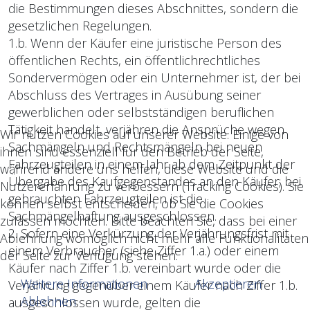
die Bestimmungen dieses Abschnittes, sondern die
gesetzlichen Regelungen.
1.b. Wenn der Käufer eine juristische Person des
öffentlichen Rechts, ein öffentlich­rechtliches
Sondervermögen oder ein Unternehmer ist, der bei
Abschluss des Vertrages in Ausübung sei­ner
gewerblichen oder selbstständigen beruflichen
Tätigkeit handelt, verjähren die Ansprüche wegen
Wir nutzen Cookies auf unserer Website. Einige von
Sachmängeln und Rechtsmängeln bei neuen
ihnen sind essenziell für den Betrieb der Seite,
Fahrzeugteilen in einem Jahr ab dem Zeitpunkt der
während andere uns helfen, diese Website und die
Übergabe des Kaufgegenstandes an den Käufer; bei
Nutzererfahrung zu verbessern (Tracking Cookies). Sie
gebrauchten Fahrzeug­teilen ist die
können selbst entscheiden, ob Sie die Cookies
Sachmängelhaftung ausgeschlossen.
zulassen möchten. Bitte beachten Sie, dass bei einer
2. Sofern eine Verkürzung der Verjährungsfrist mit
Ablehnung womöglich nicht mehr alle Funktionalitäten
einem Verbraucher (siehe Ziffer 1.a.) oder einem
der Seite zur Verfügung stehen.
Käufer nach Ziffer 1.b. vereinbart wurde oder die
Weitere Informationen
Akzeptieren
Verjährung gegenüber einem Käufer nach Ziffer 1.b.
Ablehnen
ausgeschlossen wurde, gelten die