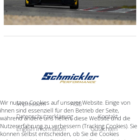
Wir nutzen Cookies auf unserer Website. Einige von
Impressum
AGB
ihnen sind essenziell für den Betrieb der Seite,
Datenschutzerklärung
Kontakt
während andere uns helfen, diese Website und die
Nutzererfahrung zu verbessern (Tracking Cookies). Sie
English Information
Gutachten
können selbst entscheiden, ob Sie die Cookies